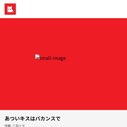
あついキスはバカンスで
作者
乙梨ナギ