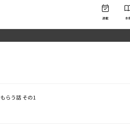
連載
本
もらう話 その1