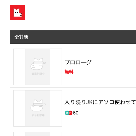
全
11
話
プロローグ
無料
入り浸りJKにアソコ使わせて
60