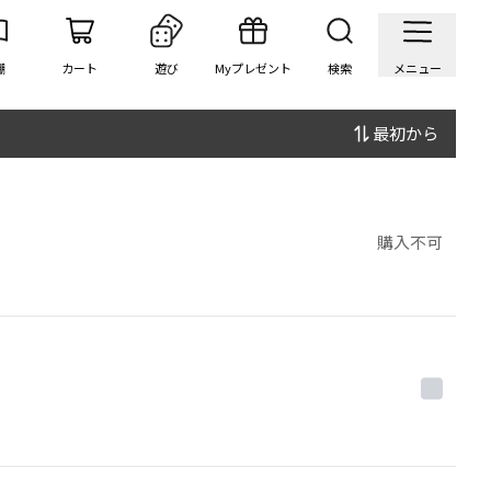
棚
カート
遊び
Myプレゼント
検索
メニュー
最初から
購入不可