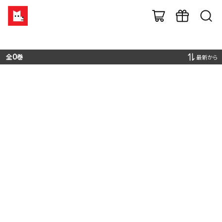
全
0
巻
最新から