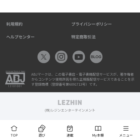
利用規約
プライバシーポリシー
ヘルプセンター
特定商取引法
ABJマークは、この電子書店・電子書籍配信サービスが、著作権者
からコンテンツ使用許諾を得た正規版配信サービスであることを示
す登録商標（登録番号第6091713号）です。
(株)レジンエンターテインメント
TOP
遊び
連載
My本棚
メニュー