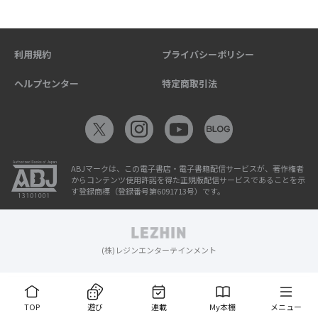
利用規約
プライバシーポリシー
ヘルプセンター
特定商取引法
ABJマークは、この電子書店・電子書籍配信サービスが、著作権者
からコンテンツ使用許諾を得た正規版配信サービスであることを示
す登録商標（登録番号第6091713号）です。
(株)レジンエンターテインメント
TOP
遊び
連載
My本棚
メニュー