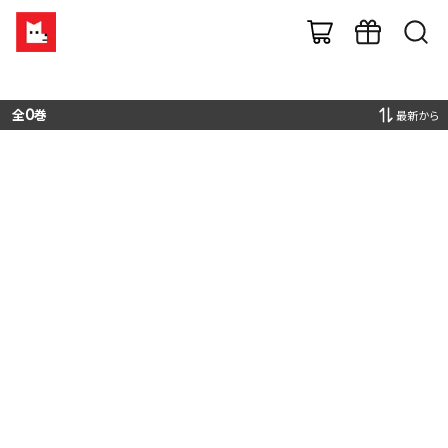
全
0
巻
最新から