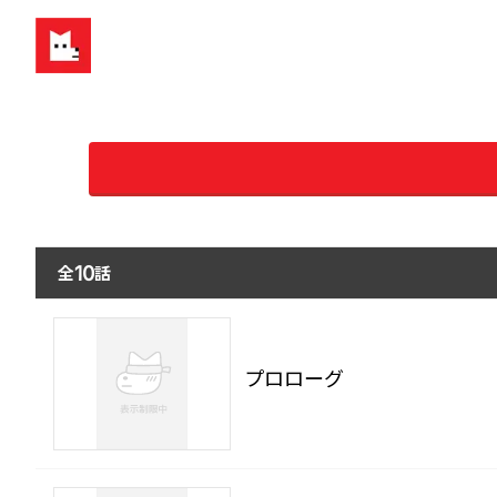
全
話
10
プロローグ