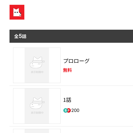
全
5
話
プロローグ
無料
1話
200