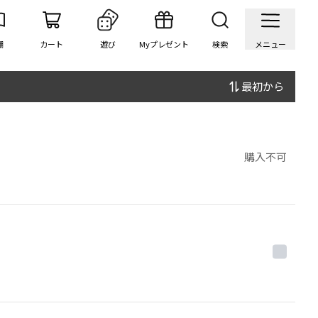
棚
カート
遊び
Myプレゼント
検索
メニュー
最初から
購入不可