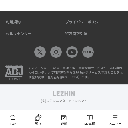
利用規約
プライバシーポリシー
ヘルプセンター
特定商取引法
ABJマークは、この電子書店・電子書籍配信サービスが、著作権者
からコンテンツ使用許諾を得た正規版配信サービスであることを示
す登録商標（登録番号第6091713号）です。
(株)レジンエンターテインメント
TOP
遊び
連載
My本棚
メニュー