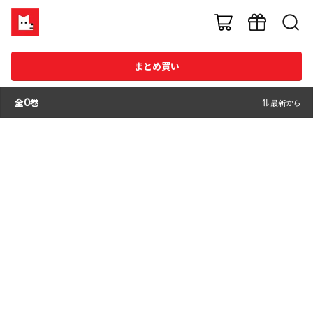
まとめ買い
全
0
巻
最新から