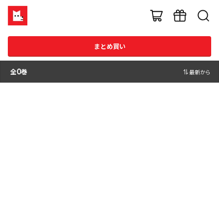
まとめ買い
全
0
巻
最新から