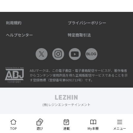
利用規約
プライバシーポリシー
ヘルプセンター
特定商取引法
ABJマークは、この電子書店・電子書籍配信サービスが、著作権者
からコンテンツ使用許諾を得た正規版配信サービスであることを示
す登録商標（登録番号第6091713号）です。
(株)レジンエンターテインメント
TOP
遊び
連載
My本棚
メニュー