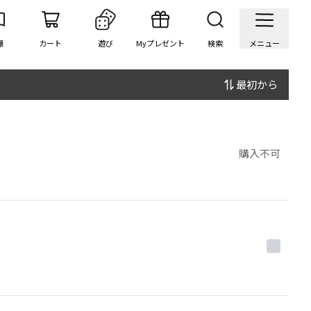
棚
カート
遊び
Myプレゼント
検索
メニュー
最初から
購入不可