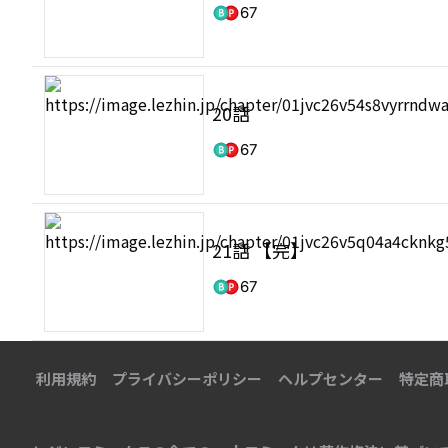
67
20話
67
21話 【完】
67
利用規約
プライバシーポリシー
ヘルプセンター
特定商