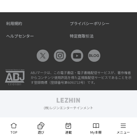
利用規約
プライバシーポリシー
ヘルプセンター
特定商取引法
ABJマークは、この電子書店・電子書籍配信サービスが、著作権者
からコンテンツ使用許諾を得た正規版配信サービスであることを示
す登録商標（登録番号第6091713号）です。
(株)レジンエンターテインメント
TOP
遊び
連載
My本棚
メニュー