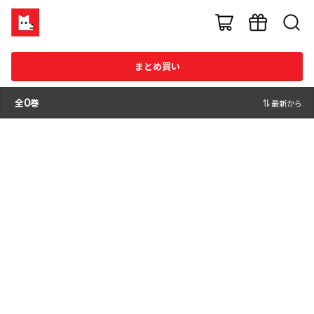
まとめ買い
全
0
巻
最新から