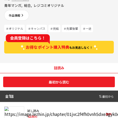
青年マンガ
,
総合
,
レジコミオリジナル
作品情報
＃オリジナル
＃キャンパス
＃完結
＃先輩後輩
＃一途
会員登録はこちら！
お得なポイント購入特典
もお見逃しなく！
話読み
最初から読む
全
1
話
最初から
試し読み
無料
1
話無料