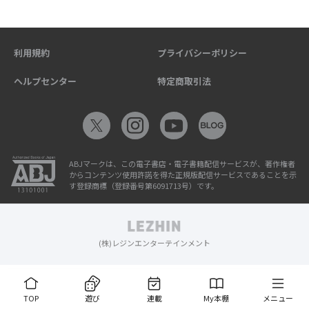
利用規約
プライバシーポリシー
ヘルプセンター
特定商取引法
ABJマークは、この電子書店・電子書籍配信サービスが、著作権者
からコンテンツ使用許諾を得た正規版配信サービスであることを示
す登録商標（登録番号第6091713号）です。
(株)レジンエンターテインメント
TOP
遊び
連載
My本棚
メニュー