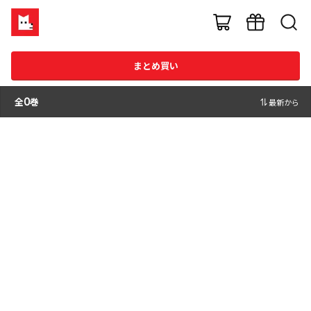
まとめ買い
全
0
巻
最新から