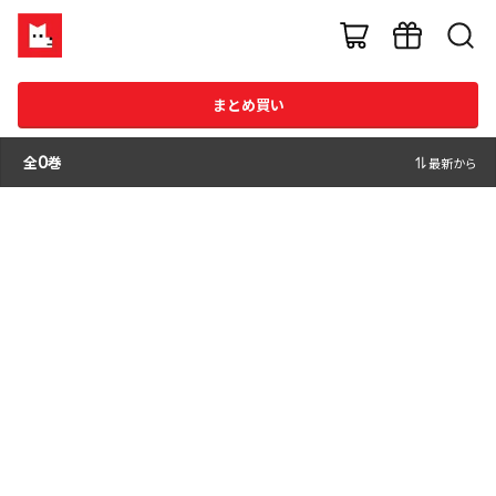
まとめ買い
全
0
巻
最新から