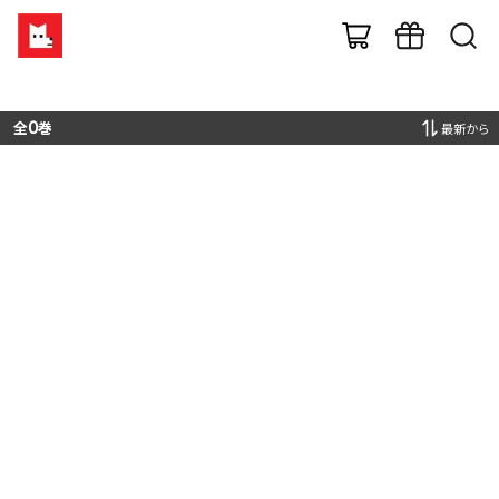
全
0
巻
最新から