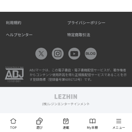
利用規約
プライバシーポリシー
ヘルプセンター
特定商取引法
ABJマークは、この電子書店・電子書籍配信サービスが、著作権者
からコンテンツ使用許諾を得た正規版配信サービスであることを示
す登録商標（登録番号第6091713号）です。
(株)レジンエンターテインメント
TOP
遊び
連載
My本棚
メニュー