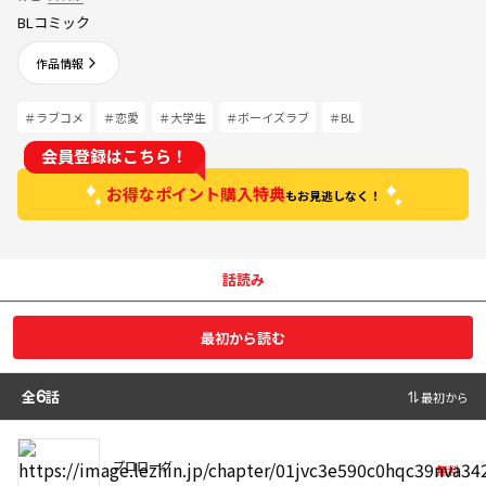
BLコミック
作品情報
＃ラブコメ
＃恋愛
＃大学生
＃ボーイズラブ
＃BL
会員登録はこちら！
お得なポイント購入特典
もお見逃しなく！
話読み
最初から読む
全
6
話
最初から
プロローグ
無料