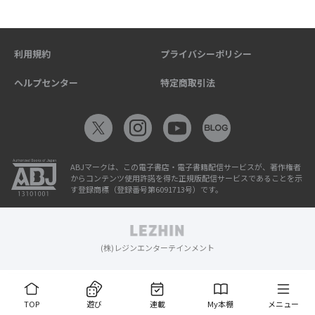
利用規約
プライバシーポリシー
ヘルプセンター
特定商取引法
ABJマークは、この電子書店・電子書籍配信サービスが、著作権者
からコンテンツ使用許諾を得た正規版配信サービスであることを示
す登録商標（登録番号第6091713号）です。
(株)レジンエンターテインメント
TOP
遊び
連載
My本棚
メニュー