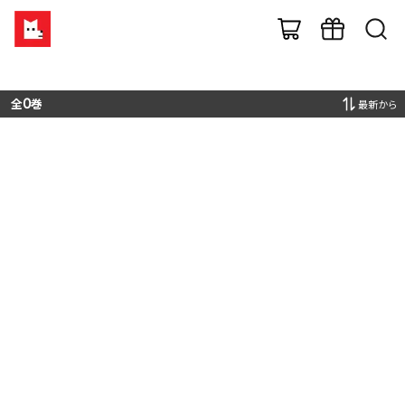
全
0
巻
最新から