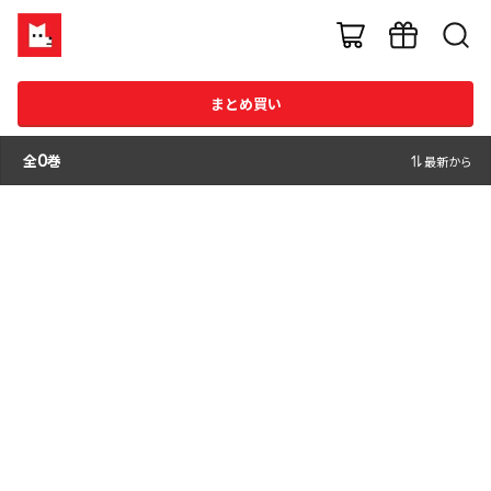
まとめ買い
全
0
巻
最新から