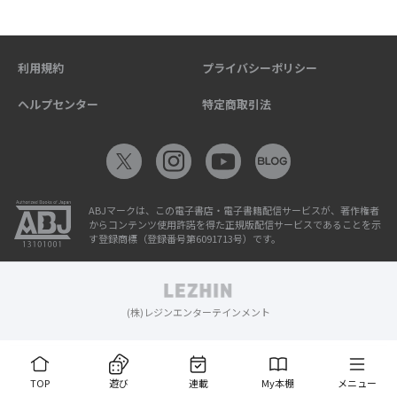
利用規約
プライバシーポリシー
ヘルプセンター
特定商取引法
ABJマークは、この電子書店・電子書籍配信サービスが、著作権者
からコンテンツ使用許諾を得た正規版配信サービスであることを示
す登録商標（登録番号第6091713号）です。
(株)レジンエンターテインメント
TOP
遊び
連載
My本棚
メニュー