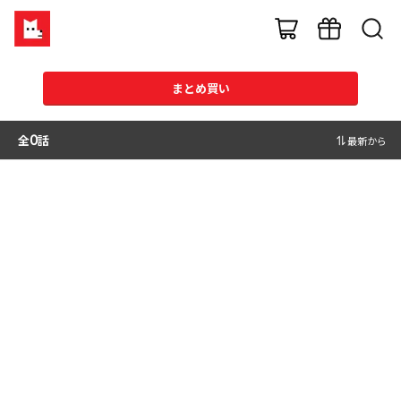
まとめ買い
全
0
話
最新から