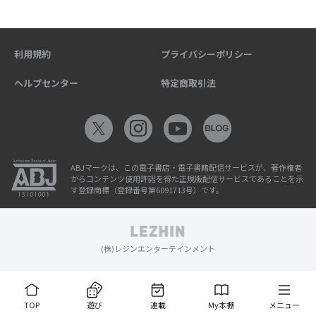
利用規約
プライバシーポリシー
ヘルプセンター
特定商取引法
ABJマークは、この電子書店・電子書籍配信サービスが、著作権者
からコンテンツ使用許諾を得た正規版配信サービスであることを示
す登録商標（登録番号第6091713号）です。
(株)レジンエンターテインメント
TOP
遊び
連載
My本棚
メニュー