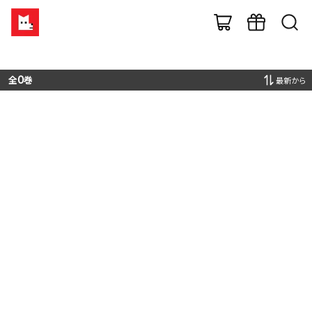
全
0
巻
最新から