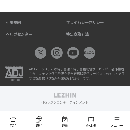
利用規約
プライバシーポリシー
ヘルプセンター
特定商取引法
ABJマークは、この電子書店・電子書籍配信サービスが、著作権者
からコンテンツ使用許諾を得た正規版配信サービスであることを示
す登録商標（登録番号第6091713号）です。
(株)レジンエンターテインメント
TOP
遊び
連載
My本棚
メニュー