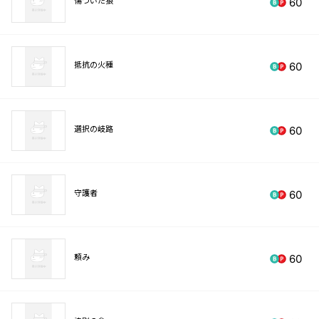
60
抵抗の火種
60
選択の岐路
60
守護者
60
頼み
60