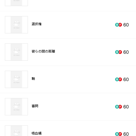
選択権
60
彼らの間の距離
60
鞘
60
審問
60
吸血蝿
60