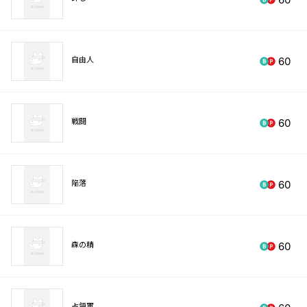
自由人
60
戦闘
60
陥落
60
森の精
60
占領軍