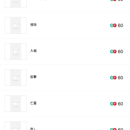
侵攻
60
入城
60
反撃
60
亡霊
60
許し
60