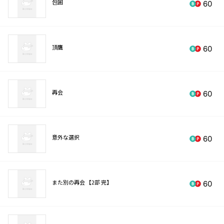
包囲
60
頂鷹
60
再会
60
意外な選択
60
また別の再会 【2部 完】
60