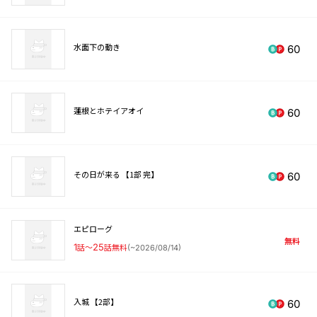
水面下の動き
60
蓮根とホテイアオイ
60
その日が来る 【1部 完】
60
エピローグ
無料
1
話〜
25
話無料
(
~2026/08/14
)
入城 【2部】
60