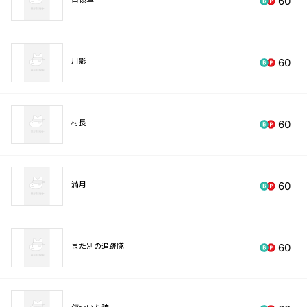
60
月影
60
村長
60
満月
60
また別の追跡隊
60
傷ついた狼