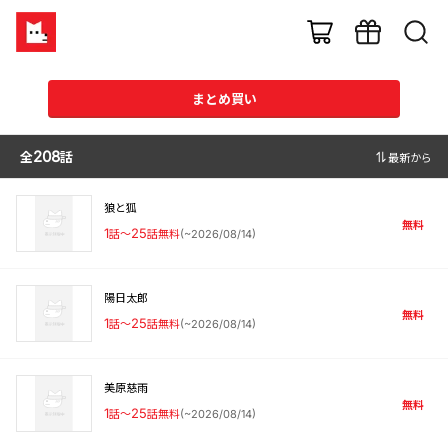
まとめ買い
全
208
話
最新から
狼と狐
無料
1
話〜
25
話無料
(
~2026/08/14
)
陽日太郎
無料
1
話〜
25
話無料
(
~2026/08/14
)
美原慈雨
無料
1
話〜
25
話無料
(
~2026/08/14
)