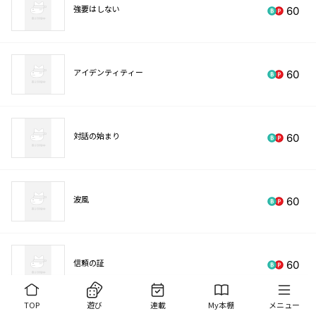
強要はしない
60
アイデンティティー
60
対話の始まり
60
波風
60
信頼の証
60
TOP
遊び
連載
My本棚
メニュー