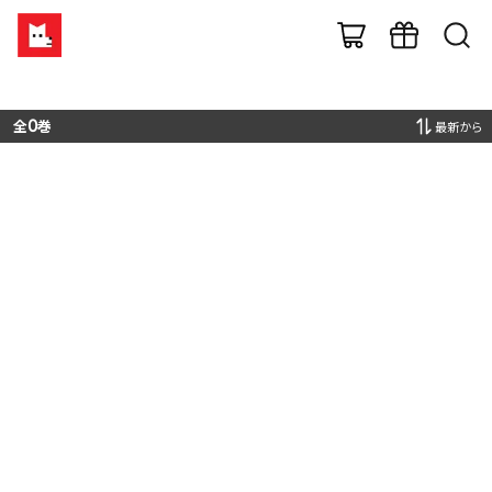
全
0
巻
最新から