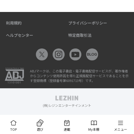
利用規約
プライバシーポリシー
ヘルプセンター
特定商取引法
ABJマークは、この電子書店・電子書籍配信サービスが、著作権者
からコンテンツ使用許諾を得た正規版配信サービスであることを示
す登録商標（登録番号第6091713号）です。
(株)レジンエンターテインメント
TOP
遊び
連載
My本棚
メニュー