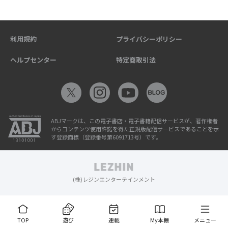
利用規約
プライバシーポリシー
ヘルプセンター
特定商取引法
ABJマークは、この電子書店・電子書籍配信サービスが、著作権者
からコンテンツ使用許諾を得た正規版配信サービスであることを示
す登録商標（登録番号第6091713号）です。
(株)レジンエンターテインメント
TOP
遊び
連載
My本棚
メニュー