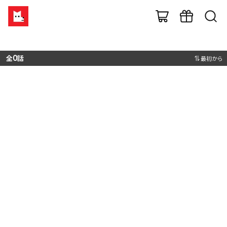
全
0
話
最初から