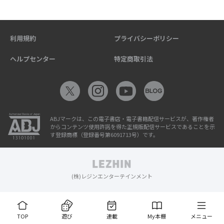
利用規約
プライバシーポリシー
ヘルプセンター
特定商取引法
ABJマークは、この電子書店・電子書籍配信サービスが、著作権者
からコンテンツ使用許諾を得た正規版配信サービスであることを示
す登録商標（登録番号第6091713号）です。
(株)レジンエンターテインメント
TOP
遊び
連載
My本棚
メニュー