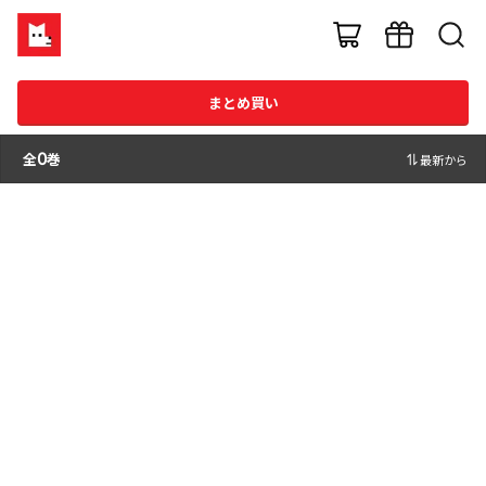
まとめ買い
全
0
巻
最新から