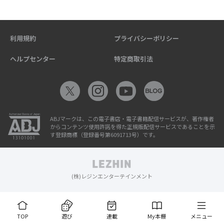
利用規約
プライバシーポリシー
ヘルプセンター
特定商取引法
ABJマークは、この電子書店・電子書籍配信サービスが、著作権者
からコンテンツ使用許諾を得た正規版配信サービスであることを示
す登録商標（登録番号第6091713号）です。
(株)レジンエンターテインメント
TOP
遊び
連載
My本棚
メニュー