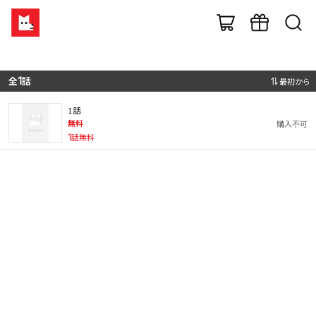
全
1
話
最初から
1 話
無料
購入不可
1
話無料