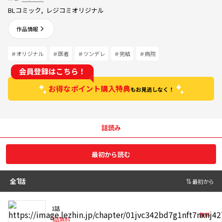
BLコミック
,
レジコミオリジナル
作品情報
＃オリジナル
＃医者
＃ツンデレ
＃完結
＃病院
会員登録はこちら！
お得なポイント購入特典
もお見逃しなく！
話読み
最初から読む
全
1
話
最初から
1話
無料
1
話無料