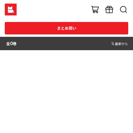
まとめ買い
全
0
巻
最新から