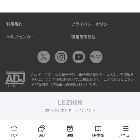
利用規約
プライバシーポリシー
ヘルプセンター
特定商取引法
ABJマークは、この電子書店・電子書籍配信サービスが、著作権者
からコンテンツ使用許諾を得た正規版配信サービスであることを示
す登録商標（登録番号第6091713号）です。
(株)レジンエンターテインメント
TOP
遊び
連載
My本棚
メニュー