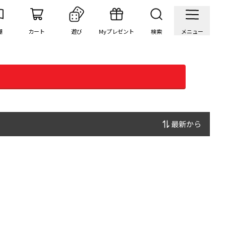
棚
カート
遊び
Myプレゼント
検索
メニュー
最新から