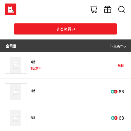
まとめ買い
全
9
話
最新から
1話
無料
1
話無料
2話
68
3話
68