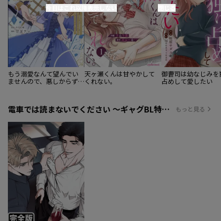
今日はこれ以降表示しない
閉じる
もう溺愛なんて望んでい
天ヶ瀬くんは甘やかして
御曹司は幼なじみを
ませんので、悪しからず
くれない。
占めして愛したい
～11回目の人生はひとり
で生きていくつもりだっ
たのに急に迫られても困
電車では読まないでください ～ギャグBL特集 ～
もっと見る
ります～