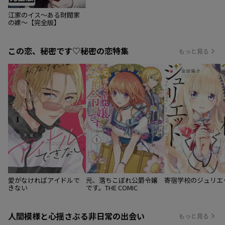
江家のイス～ある財閥家
の嫁～【完全版】
この恋、秘密です♡秘密の恋特集
もっと見る
愛がなければアイドルで
元、落ちこぼれ公爵令嬢
寄宿学校のジュリエ
きない
です。THE COMIC
人間模様と心揺さぶる非日常の出会い
もっと見る