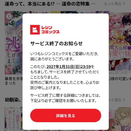
運命って、本当にある!? ― 運命の恋特集 ―
もっと見る
暴君を手懐けて逃げてし
実は私が本物だった
悪党大公様の可愛い
まった
幼馴染、近すぎ注意！ ― 幼馴染特集 ―
もっと見る