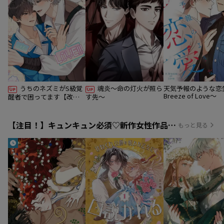
うちのネズミがS級覚
魂炎～命の灯火が照ら
天気予報のような恋
Breeze of Love～
醒者で困ってます【改訂
す先～
版】
【注目！】キュンキュン必須♡新作女性作品まとめ！
もっと見る