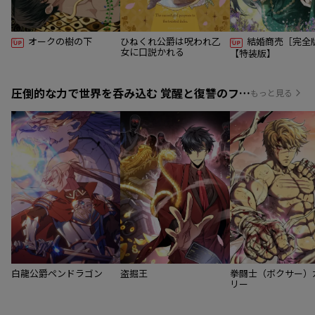
オークの樹の下
ひねくれ公爵は呪われ乙
結婚商売［完全
女に口説かれる
【特装版】
圧倒的な力で世界を呑み込む 覚醒と復讐のファンタジー
もっと見る
白龍公爵ペンドラゴン
盗掘王
拳闘士（ボクサー）
リー