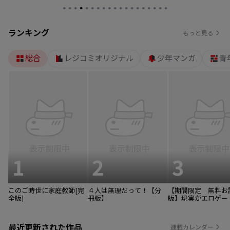
ランキング
もっと見る
総合
レジコミオリジナル
少年マンガ
青
1
2
3
このご時世に家庭教師[完
４人は無理だって！【分
【期間限定 無料お
全版]
冊版】
版】現実がエロゲー
～突然好感度が見え
うになったオレは美
達を堕としまくる～
最近更新された作品
連載カレンダー