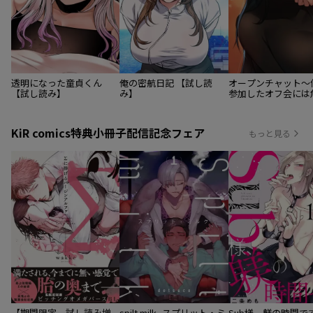
透明になった童貞くん
俺の密航日記 【試し読
オープンチャット〜
【試し読み】
み】
参加したオフ会には
が潜んでいて!?〜 
み】
KiR comics特典小冊子配信記念フェア
もっと見る
【期間限定 試し読み増
spilt milk -スプリット・ミ
Sub様、躾の時間で